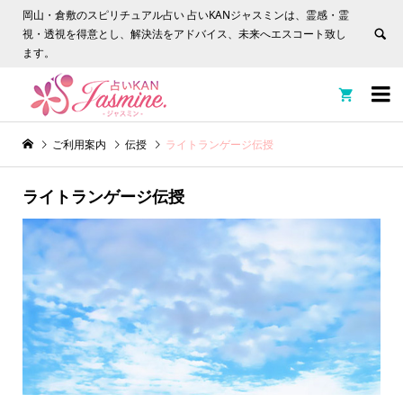
岡山・倉敷のスピリチュアル占い 占いKANジャスミンは、霊感・霊
視・透視を得意とし、解決法をアドバイス、未来へエスコート致し
ます。


ご利用案内
伝授
ライトランゲージ伝授
ライトランゲージ伝授