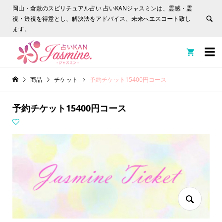
岡山・倉敷のスピリチュアル占い 占いKANジャスミンは、霊感・霊
視・透視を得意とし、解決法をアドバイス、未来へエスコート致し
ます。


商品
チケット
予約チケット15400円コース
予約チケット15400円コース